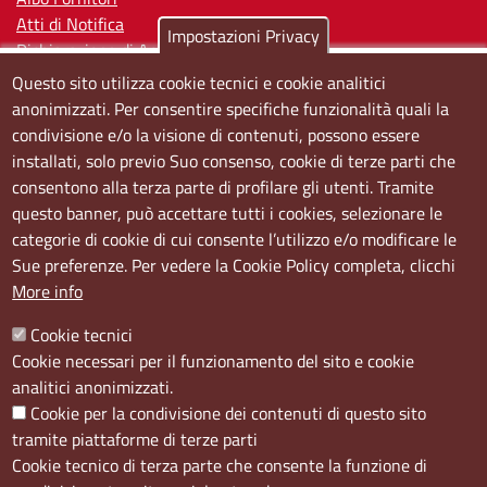
Atti di Notifica
Impostazioni Privacy
Dichiarazione di Accessibilità
Questo sito utilizza cookie tecnici e cookie analitici
Sedi e orari
anonimizzati. Per consentire specifiche funzionalità quali la
condivisione e/o la visione di contenuti, possono essere
Sede Centrale:
installati, solo previo Suo consenso, cookie di terze parti che
Via S. Aspreno, 2, 80133 Napoli NA
consentono alla terza parte di profilare gli utenti. Tramite
questo banner, può accettare tutti i cookies, selezionare le
Sede Secondaria:
categorie di cookie di cui consente l’utilizzo e/o modificare le
Corso Meridionale, 58 80143 Napoli NA
Sue preferenze. Per vedere la Cookie Policy completa, clicchi
Orari
More info
Dal lunedi al giovedì dalle ore 8.50 alle ore 12.00
Cookie tecnici
Il venerdì dalle ore 8.50 alle ore 11.00
Cookie necessari per il funzionamento del sito e cookie
analitici anonimizzati.
Social
Cookie per la condivisione dei contenuti di questo sito
tramite piattaforme di terze parti
Cookie tecnico di terza parte che consente la funzione di