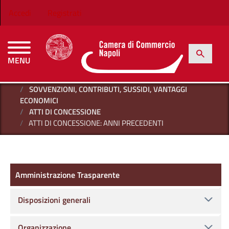
Salta al contenuto principale
Menu profilo utente
Accedi
Registrati
h
Cerca
MENU
CAMERE DI COMMERCIO D'ITALIA
HOME
AMMINISTRAZIONE TRASPARENTE
SOVVENZIONI, CONTRIBUTI, SUSSIDI, VANTAGGI
ECONOMICI
ATTI DI CONCESSIONE
ATTI DI CONCESSIONE: ANNI PRECEDENTI
Amministrazione Trasparente
Amministrazione Trasparente
Disposizioni generali
Organizzazione