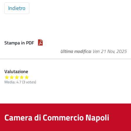
Articolo
Indietro
precedente:
Atti
di
concessione:
anno
Stampa in PDF
2021
Ultima modifica
Ven 21 Nov, 2025
Valutazione
Media:
4.7
(
3
votes)
Camera di Commercio Napoli