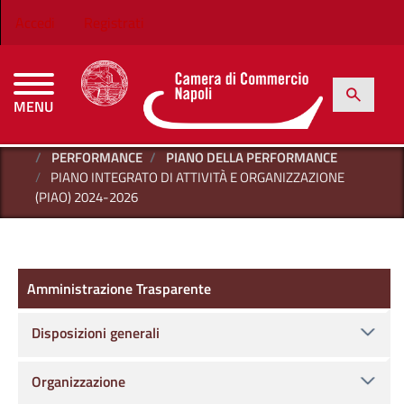
Salta al contenuto principale
Menu profilo utente
Accedi
Registrati
h
Cerca
MENU
CAMERE DI COMMERCIO D'ITALIA
HOME
AMMINISTRAZIONE TRASPARENTE
PERFORMANCE
PIANO DELLA PERFORMANCE
PIANO INTEGRATO DI ATTIVITÀ E ORGANIZZAZIONE
(PIAO) 2024-2026
Amministrazione Trasparente
Amministrazione Trasparente
Disposizioni generali
Organizzazione