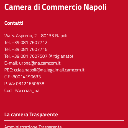
Camera di Commercio Napoli
Contatti
Via S. Aspreno, 2
- 80133 Napoli
Tel.
+39 081 7607712
Tel. +39 081 7607716
Tel. +39 081 7607507 (Artigianato)
E-mail:
urpna@na.camcom.it
PEC:
cciaa.napoli@na.legalmail.camcom.it
C.F.: 80014190633
P.IVA: 03121650638
Cod. IPA: cciaa_na
La camera Trasparente
Amministrazione Trasparente