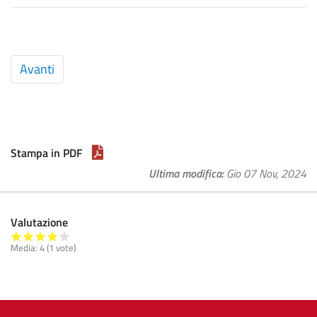
Articolo
Avanti
successivo:
Piano
Integrato
di
Attività
Stampa in PDF
e
Ultima modifica
Gio 07 Nov, 2024
Organizzazione
(PIAO)
2023-
Valutazione
2025
Media:
4
(
1
vote)