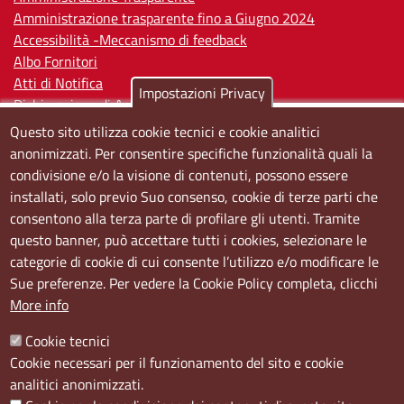
Amministrazione trasparente fino a Giugno 2024
Accessibilità -Meccanismo di feedback
Albo Fornitori
Atti di Notifica
Impostazioni Privacy
Dichiarazione di Accessibilità
Questo sito utilizza cookie tecnici e cookie analitici
Sedi e orari
anonimizzati. Per consentire specifiche funzionalità quali la
condivisione e/o la visione di contenuti, possono essere
Sede Centrale:
installati, solo previo Suo consenso, cookie di terze parti che
Via S. Aspreno, 2, 80133 Napoli NA
consentono alla terza parte di profilare gli utenti. Tramite
questo banner, può accettare tutti i cookies, selezionare le
Sede Secondaria:
categorie di cookie di cui consente l’utilizzo e/o modificare le
Corso Meridionale, 58 80143 Napoli NA
Sue preferenze. Per vedere la Cookie Policy completa, clicchi
Orari
More info
Dal lunedi al giovedì dalle ore 8.50 alle ore 12.00
Cookie tecnici
Il venerdì dalle ore 8.50 alle ore 11.00
Cookie necessari per il funzionamento del sito e cookie
analitici anonimizzati.
Social