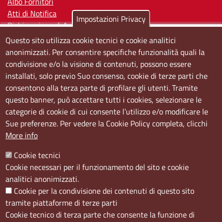
Albo Fornitori
Atti di Notifica
Impostazioni Privacy
Dichiarazione di Accessibilità
Questo sito utilizza cookie tecnici e cookie analitici
Sedi e orari
anonimizzati. Per consentire specifiche funzionalità quali la
condivisione e/o la visione di contenuti, possono essere
Sede Centrale:
installati, solo previo Suo consenso, cookie di terze parti che
Via S. Aspreno, 2, 80133 Napoli NA
consentono alla terza parte di profilare gli utenti. Tramite
questo banner, può accettare tutti i cookies, selezionare le
Sede Secondaria:
categorie di cookie di cui consente l’utilizzo e/o modificare le
Corso Meridionale, 58 80143 Napoli NA
Sue preferenze. Per vedere la Cookie Policy completa, clicchi
Orari
More info
Dal lunedi al giovedì dalle ore 8.50 alle ore 12.00
Cookie tecnici
Il venerdì dalle ore 8.50 alle ore 11.00
Cookie necessari per il funzionamento del sito e cookie
analitici anonimizzati.
Social
Cookie per la condivisione dei contenuti di questo sito
tramite piattaforme di terze parti
Cookie tecnico di terza parte che consente la funzione di