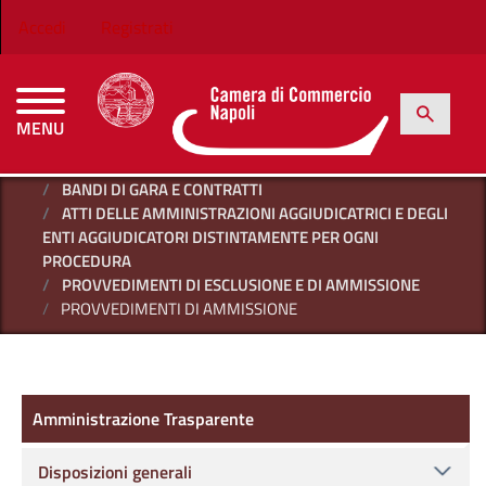
Salta al contenuto principale
Menu profilo utente
Accedi
Registrati
h
Cerca
MENU
CAMERE DI COMMERCIO D'ITALIA
HOME
AMMINISTRAZIONE TRASPARENTE
BANDI DI GARA E CONTRATTI
ATTI DELLE AMMINISTRAZIONI AGGIUDICATRICI E DEGLI
ENTI AGGIUDICATORI DISTINTAMENTE PER OGNI
PROCEDURA
PROVVEDIMENTI DI ESCLUSIONE E DI AMMISSIONE
PROVVEDIMENTI DI AMMISSIONE
Amministrazione Trasparente
Amministrazione Trasparente
Disposizioni generali