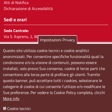
Atti di Notifica
Dichiarazione di Accessibilità
Sedi e orari
Sede Centrale:
Via S. Aspreno, 2, 80133 Napoli NA
Impostazioni Privacy
Sede Secondaria:
Questo sito utilizza cookie tecnici e cookie analitici
Corso Meridionale, 58 80143 Napoli NA
anonimizzati. Per consentire specifiche funzionalità quali la
condivisione e/o la visione di contenuti, possono essere
Orari
installati, solo previo Suo consenso, cookie di terze parti che
Dal lunedi al giovedì dalle ore 8.50 alle ore 12.00
consentono alla terza parte di profilare gli utenti. Tramite
Il venerdì dalle ore 8.50 alle ore 11.00
questo banner, può accettare tutti i cookies, selezionare le
categorie di cookie di cui consente l’utilizzo e/o modificare le
Social
Sue preferenze. Per vedere la Cookie Policy completa, clicchi
More info
Cookie tecnici