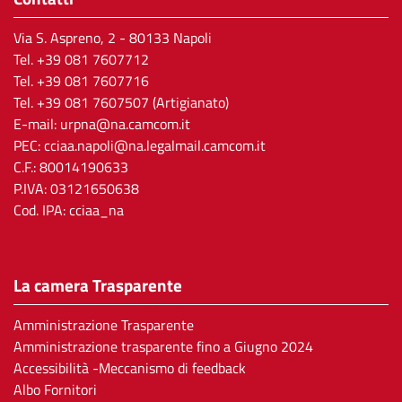
Via S. Aspreno, 2
- 80133 Napoli
Tel.
+39 081 7607712
Tel. +39 081 7607716
Tel. +39 081 7607507 (Artigianato)
E-mail:
urpna@na.camcom.it
PEC:
cciaa.napoli@na.legalmail.camcom.it
C.F.: 80014190633
P.IVA: 03121650638
Cod. IPA: cciaa_na
La camera Trasparente
Amministrazione Trasparente
Amministrazione trasparente fino a Giugno 2024
Accessibilità -Meccanismo di feedback
Albo Fornitori