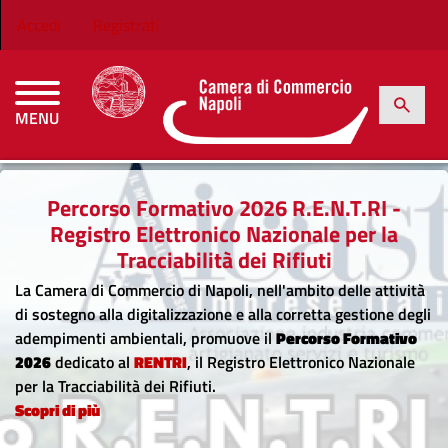
Salta al contenuto principale
Menu profilo utente
Accedi
Registrati
h
Cerca
MENU
CAMERE DI COMMERCIO D'ITALIA
Percorso Formativo 2026 R.E.N.T.RI -
Registro Elettronico Nazionale per la
Tracciabilità dei Rifiuti
La Camera di Commercio di Napoli, nell'ambito delle attività
di sostegno alla digitalizzazione e alla corretta gestione degli
adempimenti ambientali, promuove il
Percorso Formativo
2026
dedicato al
RENTRI
, il Registro Elettronico Nazionale
per la Tracciabilità dei Rifiuti.
Previous
N
Scopri di più