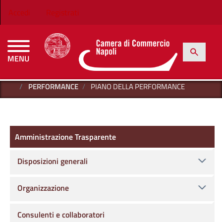
Salta al contenuto principale
Menu profilo utente
Accedi
Registrati
h
Cerca
MENU
CAMERE DI COMMERCIO D'ITALIA
HOME
AMMINISTRAZIONE TRASPARENTE
PERFORMANCE
PIANO DELLA PERFORMANCE
Amministrazione Trasparente
Amministrazione Trasparente
Disposizioni generali
Organizzazione
Consulenti e collaboratori