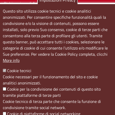
Impostazioni Privacy
Dichiarazione di Accessibilità
Questo sito utilizza cookie tecnici e cookie analitici
Sedi e orari
anonimizzati. Per consentire specifiche funzionalità quali la
condivisione e/o la visione di contenuti, possono essere
Sede Centrale:
installati, solo previo Suo consenso, cookie di terze parti che
Via S. Aspreno, 2, 80133 Napoli NA
consentono alla terza parte di profilare gli utenti. Tramite
questo banner, può accettare tutti i cookies, selezionare le
Sede Secondaria:
categorie di cookie di cui consente l’utilizzo e/o modificare le
Corso Meridionale, 58 80143 Napoli NA
Sue preferenze. Per vedere la Cookie Policy completa, clicchi
Orari
More info
Dal lunedi al giovedì dalle ore 8.50 alle ore 12.00
Cookie tecnici
Il venerdì dalle ore 8.50 alle ore 11.00
Cookie necessari per il funzionamento del sito e cookie
analitici anonimizzati.
Social
Cookie per la condivisione dei contenuti di questo sito
tramite piattaforme di terze parti
Cookie tecnico di terza parte che consente la funzione di
condivisione tramite social network.
Cookie di piattaforme di social networking