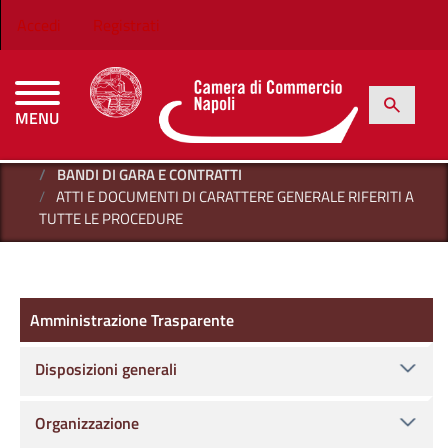
Salta al contenuto principale
Menu profilo utente
Accedi
Registrati
h
Cerca
MENU
CAMERE DI COMMERCIO D'ITALIA
HOME
AMMINISTRAZIONE TRASPARENTE
BANDI DI GARA E CONTRATTI
ATTI E DOCUMENTI DI CARATTERE GENERALE RIFERITI A
TUTTE LE PROCEDURE
Amministrazione Trasparente
Amministrazione Trasparente
Disposizioni generali
Organizzazione