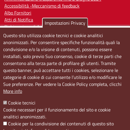
Accessibilità -Meccanismo di feedback
Albo Fornitori
Atti di Notifica
Impostazioni Privacy
Dichiarazione di Accessibilità
Questo sito utilizza cookie tecnici e cookie analitici
Sedi e orari
anonimizzati. Per consentire specifiche funzionalità quali la
condivisione e/o la visione di contenuti, possono essere
Sede Centrale:
installati, solo previo Suo consenso, cookie di terze parti che
Via S. Aspreno, 2, 80133 Napoli NA
consentono alla terza parte di profilare gli utenti. Tramite
questo banner, può accettare tutti i cookies, selezionare le
Sede Secondaria:
categorie di cookie di cui consente l’utilizzo e/o modificare le
Corso Meridionale, 58 80143 Napoli NA
Sue preferenze. Per vedere la Cookie Policy completa, clicchi
Orari
More info
Dal lunedi al giovedì dalle ore 8.50 alle ore 12.00
Cookie tecnici
Il venerdì dalle ore 8.50 alle ore 11.00
Cookie necessari per il funzionamento del sito e cookie
analitici anonimizzati.
Social
Cookie per la condivisione dei contenuti di questo sito