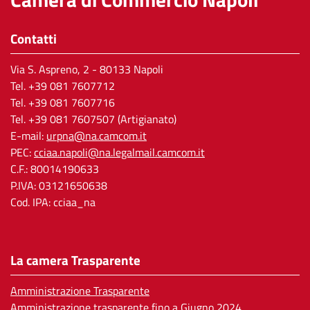
Contatti
Via S. Aspreno, 2
- 80133 Napoli
Tel.
+39 081 7607712
Tel. +39 081 7607716
Tel. +39 081 7607507 (Artigianato)
E-mail:
urpna@na.camcom.it
PEC:
cciaa.napoli@na.legalmail.camcom.it
C.F.: 80014190633
P.IVA: 03121650638
Cod. IPA: cciaa_na
La camera Trasparente
Amministrazione Trasparente
Amministrazione trasparente fino a Giugno 2024