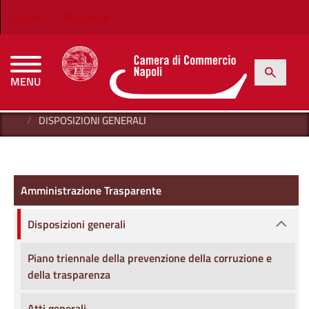
Salta al contenuto principale
Menu profilo utente
Accedi
Registrati
h
Cerca
MENU
CAMERE DI COMMERCIO D'ITALIA
HOME
AMMINISTRAZIONE TRASPARENTE
DISPOSIZIONI GENERALI
Amministrazione Trasparente
Amministrazione Trasparente
Disposizioni generali
Piano triennale della prevenzione della corruzione e
della trasparenza
Atti generali