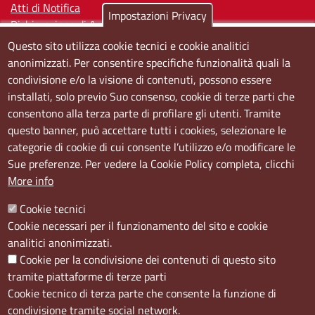
Atti di Notifica
Impostazioni Privacy
Dichiarazione di Accessibilità
Questo sito utilizza cookie tecnici e cookie analitici
Sedi e orari
anonimizzati. Per consentire specifiche funzionalità quali la
condivisione e/o la visione di contenuti, possono essere
Sede Centrale:
installati, solo previo Suo consenso, cookie di terze parti che
Via S. Aspreno, 2, 80133 Napoli NA
consentono alla terza parte di profilare gli utenti. Tramite
questo banner, può accettare tutti i cookies, selezionare le
Sede Secondaria:
categorie di cookie di cui consente l’utilizzo e/o modificare le
Corso Meridionale, 58 80143 Napoli NA
Sue preferenze. Per vedere la Cookie Policy completa, clicchi
Orari
More info
Dal lunedi al giovedì dalle ore 8.50 alle ore 12.00
Cookie tecnici
Il venerdì dalle ore 8.50 alle ore 11.00
Cookie necessari per il funzionamento del sito e cookie
analitici anonimizzati.
Social
Cookie per la condivisione dei contenuti di questo sito
tramite piattaforme di terze parti
Cookie tecnico di terza parte che consente la funzione di
condivisione tramite social network.