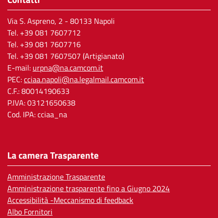
Via S. Aspreno, 2
- 80133 Napoli
Tel.
+39 081 7607712
Tel. +39 081 7607716
Tel. +39 081 7607507 (Artigianato)
E-mail:
urpna@na.camcom.it
PEC:
cciaa.napoli@na.legalmail.camcom.it
C.F.: 80014190633
P.IVA: 03121650638
Cod. IPA: cciaa_na
La camera Trasparente
Amministrazione Trasparente
Amministrazione trasparente fino a Giugno 2024
Accessibilità -Meccanismo di feedback
Albo Fornitori