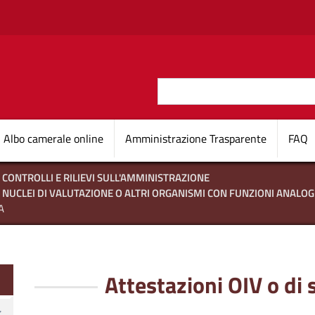
Salta al contenuto principale
Cerca
O D'ITALIA
Navigazione princi
Albo camerale online
Amministrazione Trasparente
FAQ
CONTROLLI E RILIEVI SULL'AMMINISTRAZIONE
 NUCLEI DI VALUTAZIONE O ALTRI ORGANISMI CON FUNZIONI ANALO
A
te
Attestazioni OIV o di