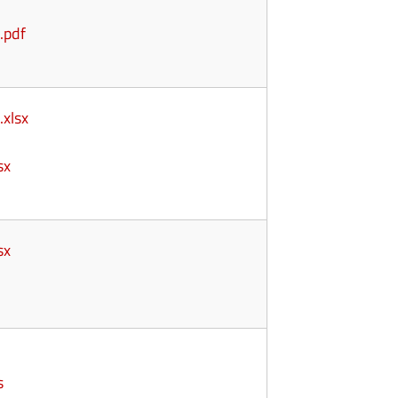
.pdf
.xlsx
sx
sx
s