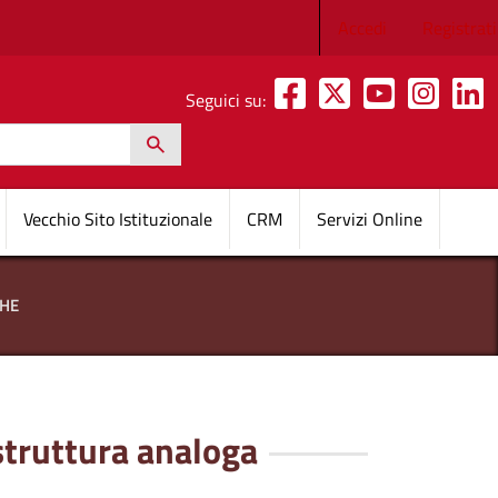
Menu profilo 
Accedi
Registrati
Seguici su:
h
pale
Vecchio Sito Istituzionale
CRM
Servizi Online
GHE
 struttura analoga