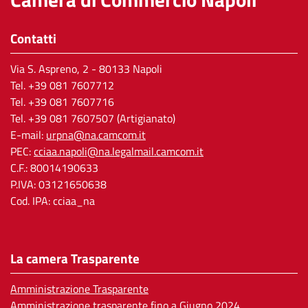
Contatti
Via S. Aspreno, 2
- 80133 Napoli
Tel.
+39 081 7607712
Tel. +39 081 7607716
Tel. +39 081 7607507 (Artigianato)
E-mail:
urpna@na.camcom.it
PEC:
cciaa.napoli@na.legalmail.camcom.it
C.F.: 80014190633
P.IVA: 03121650638
Cod. IPA: cciaa_na
La camera Trasparente
Amministrazione Trasparente
Amministrazione trasparente fino a Giugno 2024