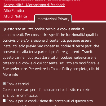
Accessibilità -Meccanismo di feedback
Albo Fornitori
Atti di Notifica
Impostazioni Privacy
Dichiarazione di Accessibilità
Questo sito utilizza cookie tecnici e cookie analitici
Sedi e orari
anonimizzati. Per consentire specifiche funzionalità quali la
condivisione e/o la visione di contenuti, possono essere
Sede Centrale:
installati, solo previo Suo consenso, cookie di terze parti che
Via S. Aspreno, 2, 80133 Napoli NA
consentono alla terza parte di profilare gli utenti. Tramite
questo banner, può accettare tutti i cookies, selezionare le
Sede Secondaria:
categorie di cookie di cui consente l’utilizzo e/o modificare le
Corso Meridionale, 58 80143 Napoli NA
Sue preferenze. Per vedere la Cookie Policy completa, clicchi
Orari
More info
Dal lunedi al giovedì dalle ore 8.50 alle ore 12.00
Cookie tecnici
Il venerdì dalle ore 8.50 alle ore 11.00
Cookie necessari per il funzionamento del sito e cookie
analitici anonimizzati.
Social
Cookie per la condivisione dei contenuti di questo sito