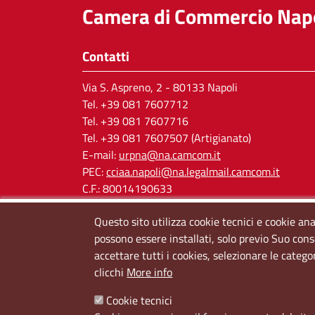
Camera di Commercio Napo
Contatti
Via S. Aspreno, 2
- 80133 Napoli
Tel.
+39 081 7607712
Tel. +39 081 7607716
Tel. +39 081 7607507 (Artigianato)
E-mail:
urpna@na.camcom.it
PEC:
cciaa.napoli@na.legalmail.camcom.it
C.F.: 80014190633
P.IVA: 03121650638
Questo sito utilizza cookie tecnici e cookie ana
Cod. IPA: cciaa_na
possono essere installati, solo previo Suo cons
accettare tutti i cookies, selezionare le catego
clicchi
More info
Cookie tecnici