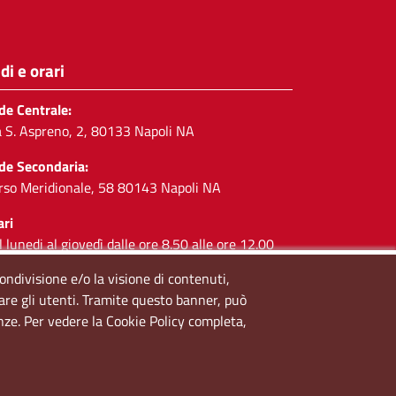
di e orari
de Centrale:
a S. Aspreno, 2, 80133 Napoli NA
de Secondaria:
rso Meridionale, 58 80143 Napoli NA
ari
l lunedi al giovedì dalle ore 8.50 alle ore 12.00
 venerdì dalle ore 8.50 alle ore 11.00
condivisione e/o la visione di contenuti,
lare gli utenti. Tramite questo banner, può
cial
enze. Per vedere la Cookie Policy completa,