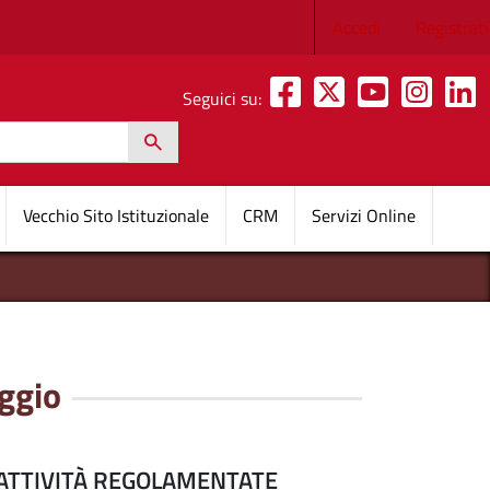
Menu profilo 
Accedi
Registrati
Seguici su:
h
pale
Vecchio Sito Istituzionale
CRM
Servizi Online
ggio
/ ATTIVITÀ REGOLAMENTATE