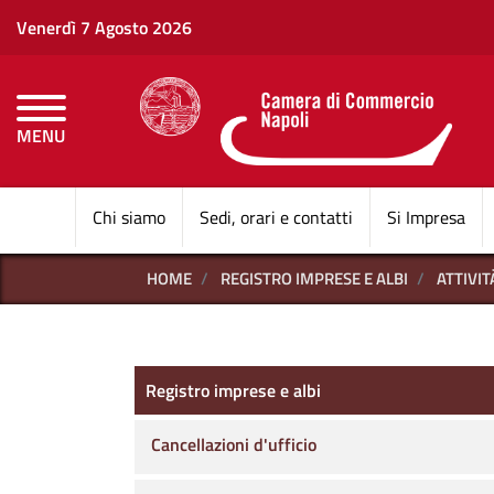
Venerdì 7 Agosto 2026
MENU
CAMERE DI COMMERCI
Chi siamo
Sedi, orari e contatti
Si Impresa
HOME
REGISTRO IMPRESE E ALBI
ATTIVI
Registro imprese e albi
Registro imprese e albi
Cancellazioni d'ufficio