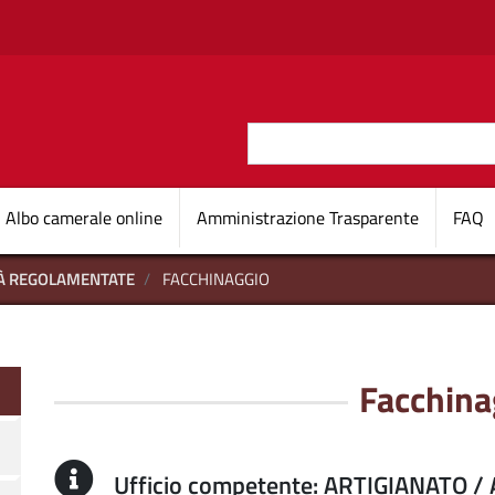
Salta al contenuto principale
Cerca
O D'ITALIA
Navigazione princi
Albo camerale online
Amministrazione Trasparente
FAQ
TÀ REGOLAMENTATE
FACCHINAGGIO
Facchina
Ufficio competente: ARTIGIANATO 