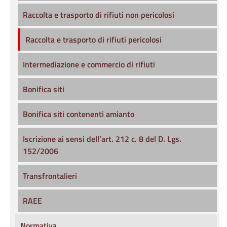
Raccolta e trasporto di rifiuti non pericolosi
Raccolta e trasporto di rifiuti pericolosi
Intermediazione e commercio di rifiuti
Bonifica siti
Bonifica siti contenenti amianto
Iscrizione ai sensi dell’art. 212 c. 8 del D. Lgs.
152/2006
Transfrontalieri
RAEE
Normativa