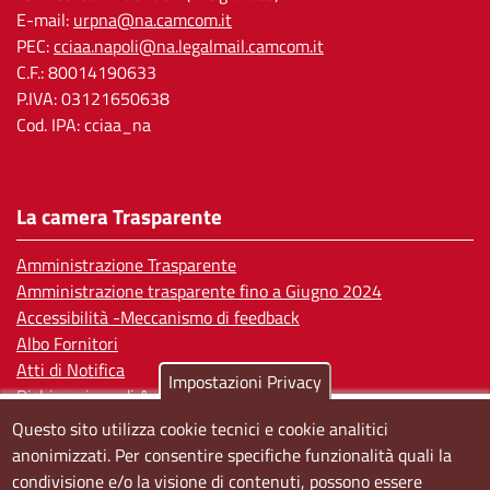
E-mail:
urpna@na.camcom.it
PEC:
cciaa.napoli@na.legalmail.camcom.it
C.F.: 80014190633
P.IVA: 03121650638
Cod. IPA: cciaa_na
La camera Trasparente
Amministrazione Trasparente
Amministrazione trasparente fino a Giugno 2024
Accessibilità -Meccanismo di feedback
Albo Fornitori
Atti di Notifica
Impostazioni Privacy
Dichiarazione di Accessibilità
Questo sito utilizza cookie tecnici e cookie analitici
Sedi e orari
anonimizzati. Per consentire specifiche funzionalità quali la
condivisione e/o la visione di contenuti, possono essere