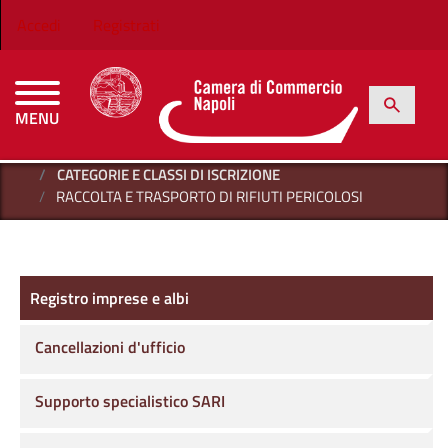
Salta al contenuto principale
Menu profilo utente
Accedi
Registrati
h
Cerca
MENU
CAMERE DI COMMERCIO D'ITALIA
HOME
REGISTRO IMPRESE E ALBI
AREA AMBIENTE
CATEGORIE E CLASSI DI ISCRIZIONE
RACCOLTA E TRASPORTO DI RIFIUTI PERICOLOSI
Registro imprese e albi
Registro imprese e albi
Cancellazioni d'ufficio
Supporto specialistico SARI