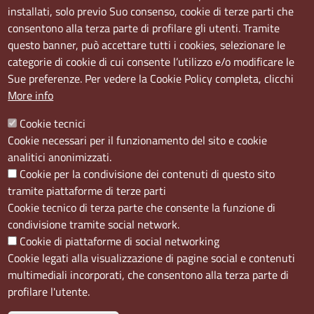
Sede Centrale:
installati, solo previo Suo consenso, cookie di terze parti che
Via S. Aspreno, 2, 80133 Napoli NA
consentono alla terza parte di profilare gli utenti. Tramite
questo banner, può accettare tutti i cookies, selezionare le
Sede Secondaria:
categorie di cookie di cui consente l’utilizzo e/o modificare le
Corso Meridionale, 58 80143 Napoli NA
Sue preferenze. Per vedere la Cookie Policy completa, clicchi
Orari
More info
Dal lunedi al giovedì dalle ore 8.50 alle ore 12.00
Cookie tecnici
Il venerdì dalle ore 8.50 alle ore 11.00
Cookie necessari per il funzionamento del sito e cookie
analitici anonimizzati.
Social
Cookie per la condivisione dei contenuti di questo sito
tramite piattaforme di terze parti
Cookie tecnico di terza parte che consente la funzione di
condivisione tramite social network.
Cookie di piattaforme di social networking
Menù privacy
Cookie
Note Legali
Accesso riservato
Cookie legati alla visualizzazione di pagine social e contenuti
multimediali incorporati, che consentono alla terza parte di
profilare l'utente.