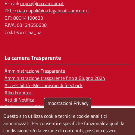
E-mail:
urpna@na.camcom.it
PEC:
cciaa.napoli@na.legalmail.camcom.it
C.F.: 80014190633
P.IVA: 03121650638
Cod. IPA: cciaa_na
La camera Trasparente
Amministrazione Trasparente
Amministrazione trasparente fino a Giugno 2024
Accessibilità -Meccanismo di feedback
Albo Fornitori
Atti di Notifica
Impostazioni Privacy
Dichiarazione di Accessibilità
Questo sito utilizza cookie tecnici e cookie analitici
Sedi e orari
anonimizzati. Per consentire specifiche funzionalità quali la
condivisione e/o la visione di contenuti, possono essere
Sede Centrale: