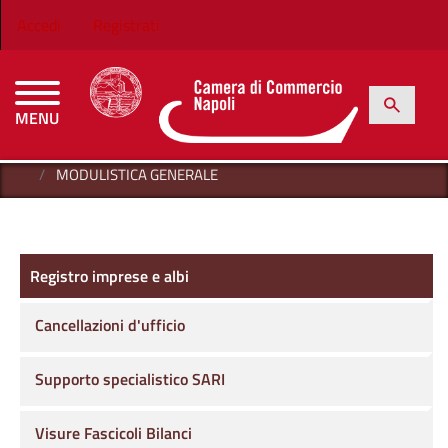
Salta al contenuto principale
Menu profilo utente
Accedi
Registrati
h
Cerca
MENU
CAMERE DI COMMERCIO D'ITALIA
HOME
REGISTRO IMPRESE E ALBI
AREA AMBIENTE
MODULISTICA GENERALE
Registro imprese e albi
Registro imprese e albi
Cancellazioni d'ufficio
Supporto specialistico SARI
Visure Fascicoli Bilanci