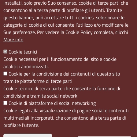
installati, solo previo Suo consenso, cookie di terze parti che
Via S. Aspreno, 2, 80133 Napoli NA
consentono alla terza parte di profilare gli utenti. Tramite
questo banner, può accettare tutti i cookies, selezionare le
Sede Secondaria:
categorie di cookie di cui consente l’utilizzo e/o modificare le
Corso Meridionale, 58 80143 Napoli NA
Sue preferenze. Per vedere la Cookie Policy completa, clicchi
Orari
More info
Dal lunedi al giovedì dalle ore 8.50 alle ore 12.00
Cookie tecnici
Il venerdì dalle ore 8.50 alle ore 11.00
Cookie necessari per il funzionamento del sito e cookie
analitici anonimizzati.
Social
Cookie per la condivisione dei contenuti di questo sito
tramite piattaforme di terze parti
Cookie tecnico di terza parte che consente la funzione di
condivisione tramite social network.
Cookie di piattaforme di social networking
Menù privacy
Cookie
Note Legali
Accesso riservato
Cookie legati alla visualizzazione di pagine social e contenuti
multimediali incorporati, che consentono alla terza parte di
profilare l'utente.