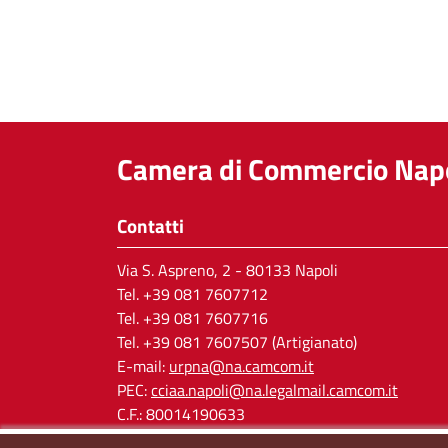
Camera di Commercio Napo
Contatti
Via S. Aspreno, 2
- 80133 Napoli
Tel.
+39 081 7607712
Tel. +39 081 7607716
Tel. +39 081 7607507 (Artigianato)
E-mail:
urpna@na.camcom.it
PEC:
cciaa.napoli@na.legalmail.camcom.it
C.F.: 80014190633
P.IVA: 03121650638