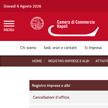
Giovedì 6 Agosto 2026
MENU
CAMERE DI COMMERCI
Chi siamo
Sedi, orari e contatti
Si Impresa
HOME
REGISTRO IMPRESE E ALBI
ATTIVI
Registro imprese e albi
Registro imprese e albi
Cancellazioni d'ufficio