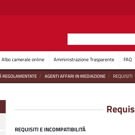
Salta al contenuto principale
Cerca
O D'ITALIA
Navigazione princi
Albo camerale online
Amministrazione Trasparente
FAQ
TÀ REGOLAMENTATE
AGENTI AFFARI IN MEDIAZIONE
REQUISITI
Requisi
REQUISITI E INCOMPATIBILITÀ