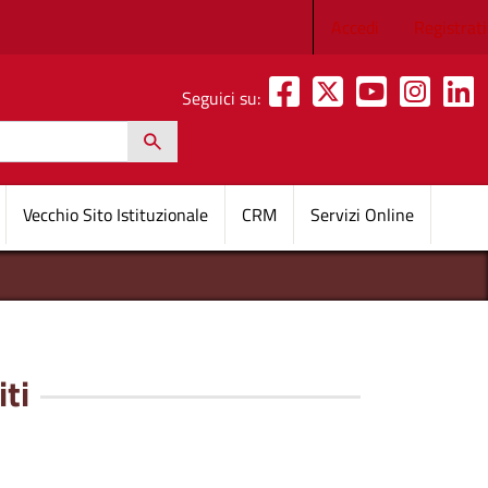
Menu profilo 
Accedi
Registrati
Seguici su:
h
pale
Vecchio Sito Istituzionale
CRM
Servizi Online
ti