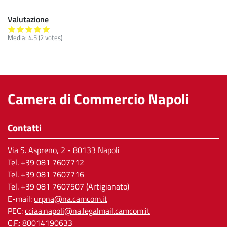
Valutazione
Media:
4.5
(
2
votes)
Camera di Commercio Napoli
Contatti
Via S. Aspreno, 2
- 80133 Napoli
Tel.
+39 081 7607712
Tel. +39 081 7607716
Tel. +39 081 7607507 (Artigianato)
E-mail:
urpna@na.camcom.it
PEC:
cciaa.napoli@na.legalmail.camcom.it
C.F.: 80014190633