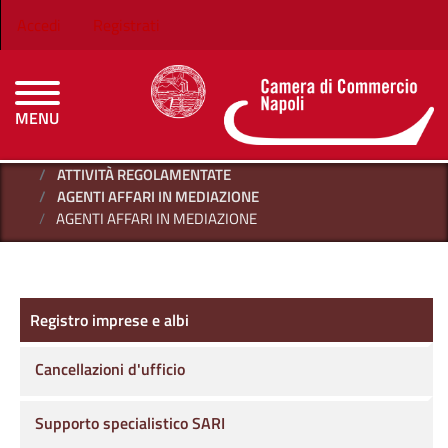
Salta al contenuto principale
Menu profilo utente
Accedi
Registrati
MENU
CAMERE DI COMMERCIO D'ITALIA
HOME
REGISTRO IMPRESE E ALBI
ATTIVITÀ REGOLAMENTATE
AGENTI AFFARI IN MEDIAZIONE
AGENTI AFFARI IN MEDIAZIONE
Registro imprese e albi
Registro imprese e albi
Cancellazioni d'ufficio
Supporto specialistico SARI