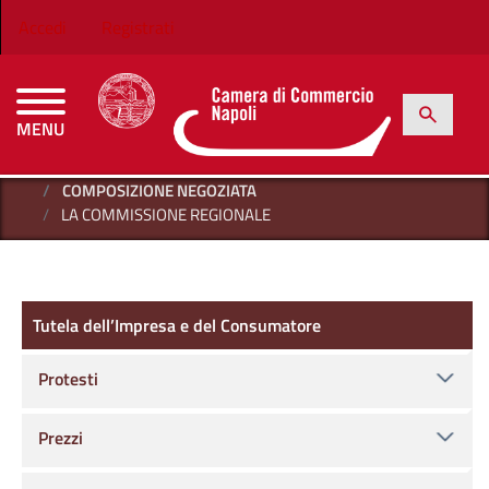
Salta al contenuto principale
Menu profilo utente
Accedi
Registrati
h
Cerca
MENU
CAMERE DI COMMERCIO D'ITALIA
HOME
TUTELA DELL’IMPRESA E DEL CONSUMATORE
COMPOSIZIONE NEGOZIATA
LA COMMISSIONE REGIONALE
Tutela dell’Impresa e del Consumatore
Tutela dell’Impresa e del Consumatore
Protesti
Prezzi