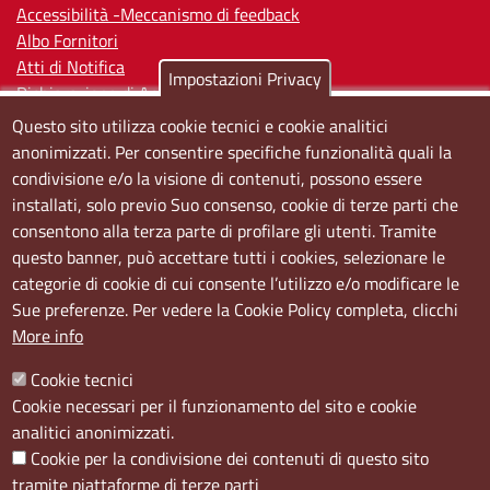
Accessibilità -Meccanismo di feedback
Albo Fornitori
Atti di Notifica
Impostazioni Privacy
Dichiarazione di Accessibilità
Questo sito utilizza cookie tecnici e cookie analitici
Sedi e orari
anonimizzati. Per consentire specifiche funzionalità quali la
condivisione e/o la visione di contenuti, possono essere
Sede Centrale:
installati, solo previo Suo consenso, cookie di terze parti che
Via S. Aspreno, 2, 80133 Napoli NA
consentono alla terza parte di profilare gli utenti. Tramite
questo banner, può accettare tutti i cookies, selezionare le
Sede Secondaria:
categorie di cookie di cui consente l’utilizzo e/o modificare le
Corso Meridionale, 58 80143 Napoli NA
Sue preferenze. Per vedere la Cookie Policy completa, clicchi
Orari
More info
Dal lunedi al giovedì dalle ore 8.50 alle ore 12.00
Cookie tecnici
Il venerdì dalle ore 8.50 alle ore 11.00
Cookie necessari per il funzionamento del sito e cookie
analitici anonimizzati.
Social
Cookie per la condivisione dei contenuti di questo sito
tramite piattaforme di terze parti