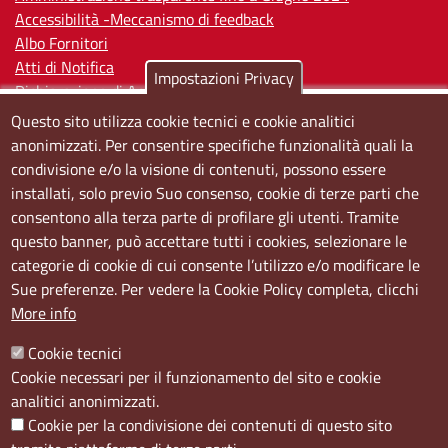
Accessibilità -Meccanismo di feedback
Albo Fornitori
Atti di Notifica
Impostazioni Privacy
Dichiarazione di Accessibilità
Questo sito utilizza cookie tecnici e cookie analitici
Sedi e orari
anonimizzati. Per consentire specifiche funzionalità quali la
condivisione e/o la visione di contenuti, possono essere
Sede Centrale:
installati, solo previo Suo consenso, cookie di terze parti che
Via S. Aspreno, 2, 80133 Napoli NA
consentono alla terza parte di profilare gli utenti. Tramite
questo banner, può accettare tutti i cookies, selezionare le
Sede Secondaria:
categorie di cookie di cui consente l’utilizzo e/o modificare le
Corso Meridionale, 58 80143 Napoli NA
Sue preferenze. Per vedere la Cookie Policy completa, clicchi
Orari
More info
Dal lunedi al giovedì dalle ore 8.50 alle ore 12.00
Cookie tecnici
Il venerdì dalle ore 8.50 alle ore 11.00
Cookie necessari per il funzionamento del sito e cookie
analitici anonimizzati.
Social
Cookie per la condivisione dei contenuti di questo sito