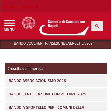
Salta al contenuto principale
Menu profilo utente
Accedi
Registrati
h
Cerca
MENU
CAMERE DI COMMERCIO D'ITALIA
HOME
CRESCITA DELL’IMPRESA
BANDO VOUCHER TRANSIZIONE ENERGETICA 2024
Crescita dell’impresa
Crescita dell’impresa
BANDO ASSOCIAZIONISMO 2026
BANDO CERTIFICAZIONE COMPETENZE 2025
BANDO A SPORTELLO PER I COMUNI DELLA