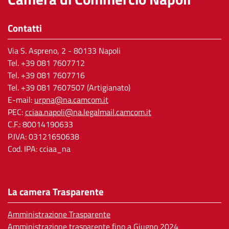
Contatti
Via S. Aspreno, 2
- 80133 Napoli
Tel.
+39 081 7607712
Tel. +39 081 7607716
Tel. +39 081 7607507 (Artigianato)
E-mail:
urpna@na.camcom.it
PEC:
cciaa.napoli@na.legalmail.camcom.it
C.F.: 80014190633
P.IVA: 03121650638
Cod. IPA: cciaa_na
La camera Trasparente
Amministrazione Trasparente
Amministrazione trasparente fino a Giugno 2024