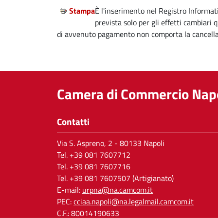
Stampa
È l'inserimento nel Registro Informat
prevista solo per gli effetti cambiari
di avvenuto pagamento non comporta la cancellaz
Camera di Commercio Napo
Contatti
Via S. Aspreno, 2
- 80133 Napoli
Tel.
+39 081 7607712
Tel. +39 081 7607716
Tel. +39 081 7607507 (Artigianato)
E-mail:
urpna@na.camcom.it
PEC:
cciaa.napoli@na.legalmail.camcom.it
C.F.: 80014190633