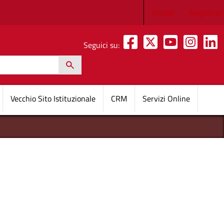
Menu profilo 
Accedi
Registrati
Seguici su:
h
pale
Vecchio Sito Istituzionale
CRM
Servizi Online