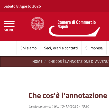
Sabato 8 Agosto 2026
MENU
CAMERE DI COMMERCI
Chi siamo
Sedi, orari e contatti
Si Impresa
HOME
CHE COS'È L'ANNOTAZIONE DI AVVE
Che cos'è l'annotazion
Inviato da
admin
il
Gio, 10/17/2024 - 10:30