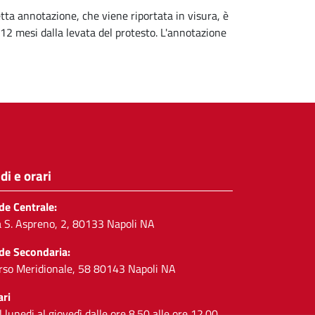
tta annotazione, che viene riportata in visura, è
 12 mesi dalla levata del protesto. L'annotazione
di e orari
de Centrale:
a S. Aspreno, 2, 80133 Napoli NA
de Secondaria:
rso Meridionale, 58 80143 Napoli NA
ari
l lunedi al giovedì dalle ore 8.50 alle ore 12.00