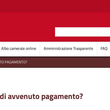
Salta al contenuto principale
Cerca
O D'ITALIA
Navigazione princi
Albo camerale online
Amministrazione Trasparente
FAQ
NUTO PAGAMENTO?
e di avvenuto pagamento?