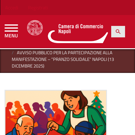
Salta al contenuto principale
Menu profilo utente
Accedi
Registrati
h
Cerca
MENU
CAMERE DI COMMERCIO D'ITALIA
HOME
AVVISO PUBBLICO PER LA PARTECIPAZIONE ALLA
MANIFESTAZIONE – “PRANZO SOLIDALE” NAPOLI (13
DICEMBRE 2025)