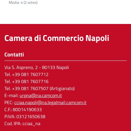
Media:
4
(
2
votes)
Camera di Commercio Napoli
Contatti
Via S. Aspreno, 2
- 80133 Napoli
Tel.
+39 081 7607712
Tel. +39 081 7607716
Tel. +39 081 7607507 (Artigianato)
E-mail:
urpna@na.camcom.it
PEC:
cciaa.napoli@na.legalmail.camcom.it
C.F.: 80014190633
P.IVA: 03121650638
Cod. IPA: cciaa_na