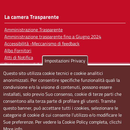
La camera Trasparente
Amministrazione Trasparente
Amministrazione trasparente fino a Giugno 2024
Accessibilità -Meccanismo di feedback
Albo Fornitori
Atti di Notifica
Impostazioni Privacy
Dichiarazione di Accessibilità
Questo sito utilizza cookie tecnici e cookie analitici
Sedi e orari
anonimizzati. Per consentire specifiche funzionalità quali la
condivisione e/o la visione di contenuti, possono essere
Sede Centrale:
installati, solo previo Suo consenso, cookie di terze parti che
Via S. Aspreno, 2, 80133 Napoli NA
consentono alla terza parte di profilare gli utenti. Tramite
questo banner, può accettare tutti i cookies, selezionare le
Sede Secondaria:
categorie di cookie di cui consente l’utilizzo e/o modificare le
Corso Meridionale, 58 80143 Napoli NA
Sue preferenze. Per vedere la Cookie Policy completa, clicchi
Orari
More info