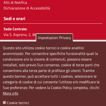
Atti di Notifica
Dichiarazione di Accessibilità
Sedi e orari
Sede Centrale:
Via S. Aspreno, 2, 80133 Napoli NA
Impostazioni Privacy
Sede Secondaria:
Questo sito utilizza cookie tecnici e cookie analitici
Corso Meridionale, 58 80143 Napoli NA
anonimizzati. Per consentire specifiche funzionalità quali la
condivisione e/o la visione di contenuti, possono essere
Orari
installati, solo previo Suo consenso, cookie di terze parti che
Dal lunedi al giovedì dalle ore 8.50 alle ore 12.00
consentono alla terza parte di profilare gli utenti. Tramite
Il venerdì dalle ore 8.50 alle ore 11.00
questo banner, può accettare tutti i cookies, selezionare le
categorie di cookie di cui consente l’utilizzo e/o modificare le
Social
Sue preferenze. Per vedere la Cookie Policy completa, clicchi
More info
Cookie tecnici