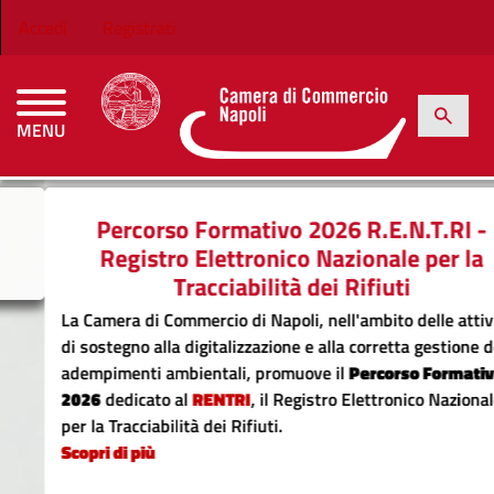
Salta al contenuto principale
Menu profilo utente
Accedi
Registrati
h
Cerca
MENU
CAMERE DI COMMERCIO D'ITALIA
Percorso Formativo 2026 R.E.N.T.RI -
Registro Elettronico Nazionale per la
Tracciabilità dei Rifiuti
La Camera di Commercio di Napoli, nell'ambito delle attività
di sostegno alla digitalizzazione e alla corretta gestione degli
adempimenti ambientali, promuove il
Percorso Formativo
2026
dedicato al
RENTRI
, il Registro Elettronico Nazionale
per la Tracciabilità dei Rifiuti.
Previous
N
Scopri di più