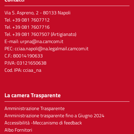
Via S. Aspreno, 2
- 80133 Napoli
Tel.
+39 081 7607712
Tel. +39 081 7607716
Tel. +39 081 7607507 (Artigianato)
E-mail:
urpna@na.camcom.it
PEC:
cciaa.napoli@na.legalmail.camcom.it
C.F.: 80014190633
P.IVA: 03121650638
Cod. IPA: cciaa_na
La camera Trasparente
Amministrazione Trasparente
Amministrazione trasparente fino a Giugno 2024
Accessibilità -Meccanismo di feedback
Albo Fornitori