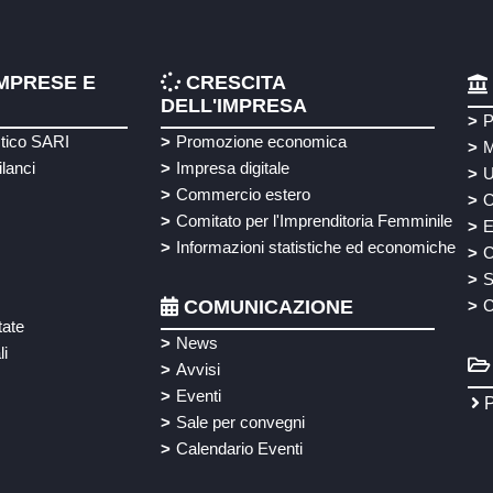
MPRESE E
CRESCITA
DELL'IMPRESA
P
stico SARI
Promozione economica
M
ilanci
Impresa digitale
U
Commercio estero
O
Comitato per l'Imprenditoria Femminile
E
Informazioni statistiche ed economiche
C
S
COMUNICAZIONE
C
tate
News
li
Avvisi
Eventi
P
Sale per convegni
Calendario Eventi